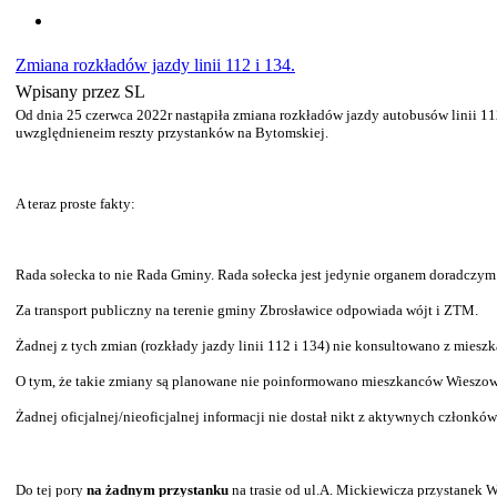
Zmiana rozkładów jazdy linii 112 i 134.
Wpisany przez SL
Od dnia 25 czerwca 2022r nastąpiła zmiana rozkładów jazdy autobusów linii 11
uwzględnieneim reszty przystanków na Bytomskiej.
A teraz proste fakty:
Rada sołecka to nie Rada Gminy. Rada sołecka jest jedynie organem doradczym 
Za transport publiczny na terenie gminy Zbrosławice odpowiada wójt i ZTM.
Żadnej z tych zmian (rozkłady jazdy linii 112 i 134) nie konsultowano z miesz
O tym, że takie zmiany są planowane nie poinformowano mieszkanców Wieszow
Żadnej oficjalnej/nieoficjalnej informacji nie dostał nikt z aktywnych członków
Do tej pory
na żadnym przystanku
na trasie od ul.A. Mickiewicza przystanek 