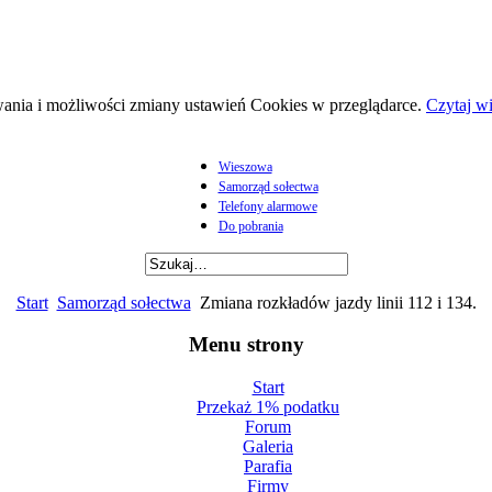
wania i możliwości zmiany ustawień Cookies w przeglądarce.
Czytaj wi
Wieszowa
Samorząd sołectwa
Telefony alarmowe
Do pobrania
Start
Samorząd sołectwa
Zmiana rozkładów jazdy linii 112 i 134.
Menu strony
Start
Przekaż 1% podatku
Forum
Galeria
Parafia
Firmy