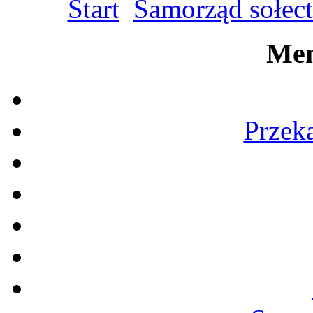
Start
Samorząd sołec
Men
Przek