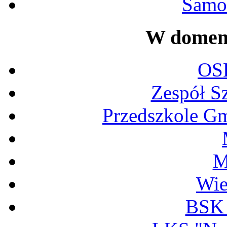
Samor
W domeni
OS
Zespół S
Przedszkole G
M
Wi
BSK