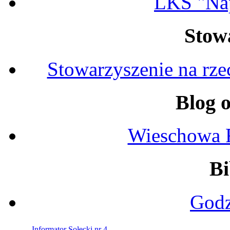
LKS "Na
Stow
Stowarzyszenie na rz
Blog 
Wieschowa 
Bi
Godz
Informator Sołecki nr 4