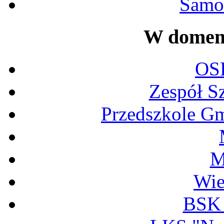
Samor
W domeni
OS
Zespół S
Przedszkole G
M
Wi
BSK