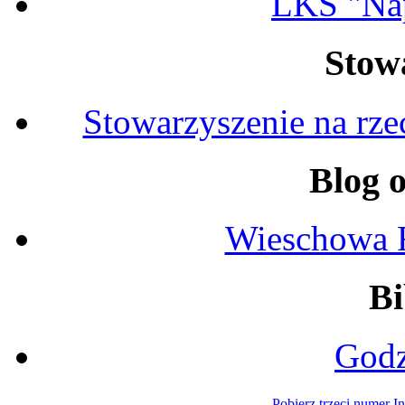
LKS "Na
Stow
Stowarzyszenie na rz
Blog 
Wieschowa 
Bi
Godz
Pobierz trzeci numer I