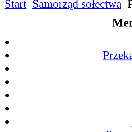
Start
Samorząd sołectwa
P
Men
Przek