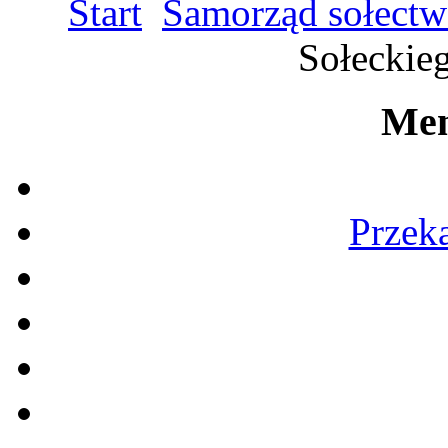
Start
Samorząd sołectw
Sołeckie
Men
Przek