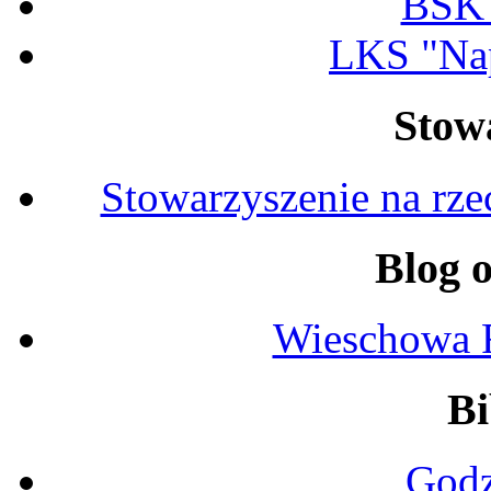
BSK
LKS "Na
Stow
Stowarzyszenie na rz
Blog 
Wieschowa 
Bi
Godz