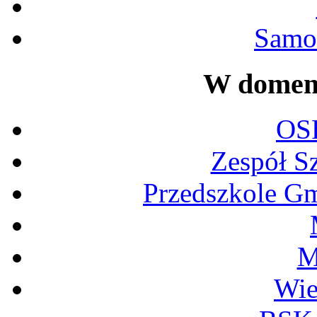
Samor
W domeni
OS
Zespół S
Przedszkole G
M
Wi