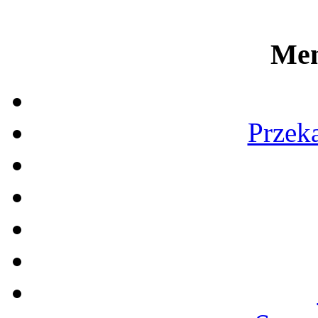
Men
Przek