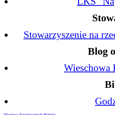
LKS "Na
Stow
Stowarzyszenie na rz
Blog 
Wieschowa 
Bi
Godz
Wystawa Egzotycznych Ptaków