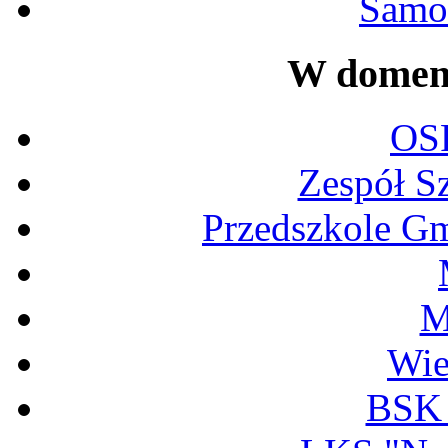
Samor
W domeni
OS
Zespół S
Przedszkole G
M
Wi
BSK